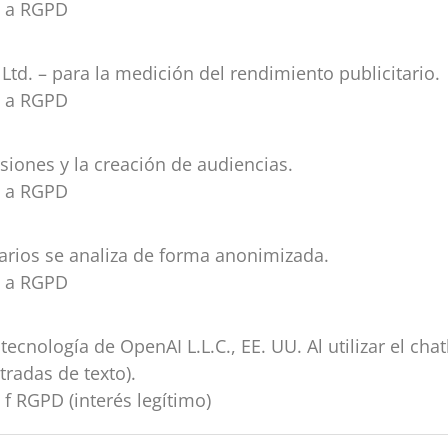
t. a RGPD
td. – para la medición del rendimiento publicitario.
t. a RGPD
siones y la creación de audiencias.
t. a RGPD
arios se analiza de forma anonimizada.
t. a RGPD
tecnología de OpenAI L.L.C., EE. UU. Al utilizar el ch
ntradas de texto).
t. f RGPD (interés legítimo)