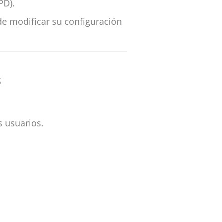
PD).
de modificar su configuración
s
s usuarios.