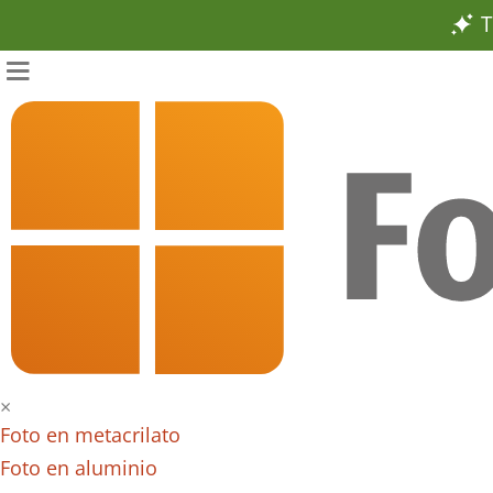
T
×
Foto en metacrilato
Foto en aluminio