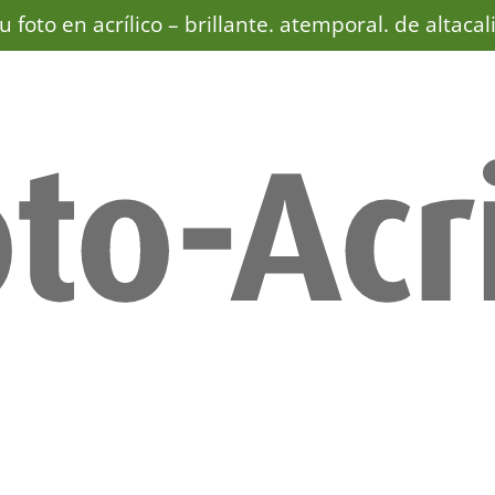
u foto en acrílico –
brillante. atemporal. de altacal