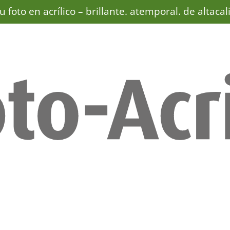
u foto en acrílico –
brillante. atemporal. de altacal