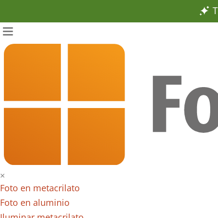
T
×
Foto en metacrilato
Foto en aluminio
Iluminar metacrilato