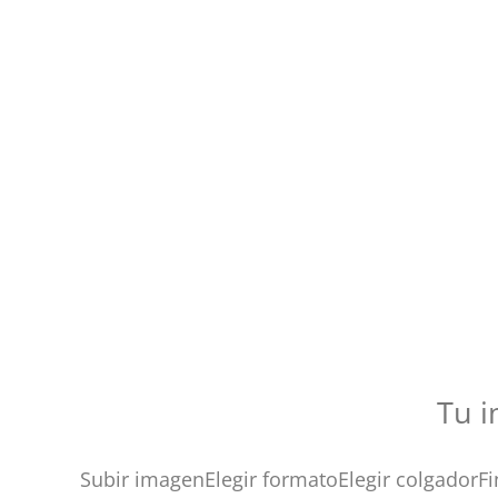
Tu i
Subir imagen
Elegir formato
Elegir colgador
Fi